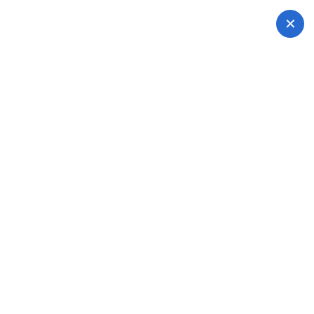
登录平台
✕
标签云列表
按标签聚合浏览相关文章
篮球投注 - 折叠屏手机屏幕刷新率对比，高动态场景流