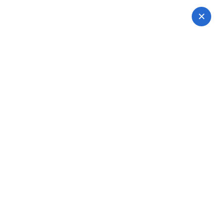
登录平台
✕
标签云列表
按标签聚合浏览相关文章
新英雄登场即遭削弱，技能机制平衡性引发争议